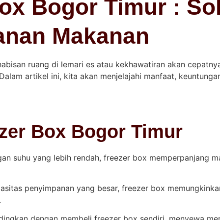
x Bogor Timur : Sol
anan Makanan
bisan ruang di lemari es atau kekhawatiran akan cepatn
Dalam artikel ini, kita akan menjelajahi manfaat, keuntun
zer Box Bogor Timur
n suhu yang lebih rendah, freezer box memperpanjang 
sitas penyimpanan yang besar, freezer box memungkink
.
ndingkan dengan membeli freezer box sendiri, menyewa memb