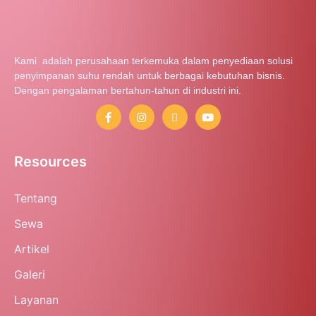
Kami adalah perusahaan terkemuka dalam penyediaan solusi
penyimpanan suhu rendah untuk berbagai kebutuhan bisnis.
Dengan pengalaman bertahun-tahun di industri ini.
Resources
Tentang
Sewa
Artikel
Galeri
Layanan