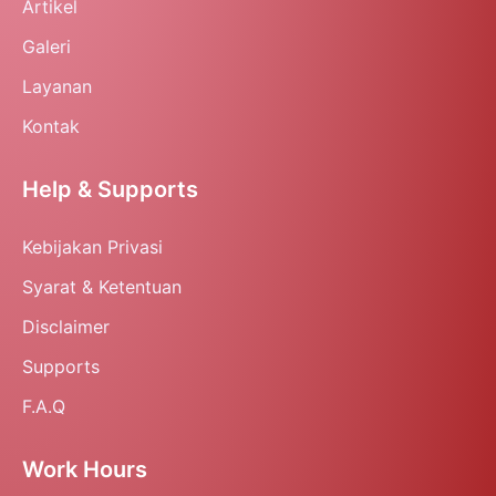
Artikel
Galeri
Layanan
Kontak
Help & Supports
Kebijakan Privasi
Syarat & Ketentuan
Disclaimer
Supports
F.A.Q
Work Hours