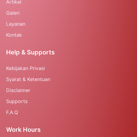
Artikel
Galeri
Layanan
Kontak
Help & Supports
Kebijakan Privasi
Syarat & Ketentuan
Disclaimer
Supports
F.A.Q
Work Hours