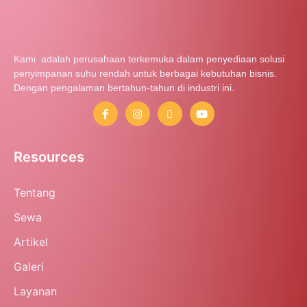
Kami adalah perusahaan terkemuka dalam penyediaan solusi
penyimpanan suhu rendah untuk berbagai kebutuhan bisnis.
Dengan pengalaman bertahun-tahun di industri ini.
Resources
Tentang
Sewa
Artikel
Galeri
Layanan