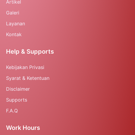
Artikel
Galeri
Layanan
Kontak
Help & Supports
Kebijakan Privasi
Syarat & Ketentuan
Disclaimer
Supports
F.A.Q
Work Hours