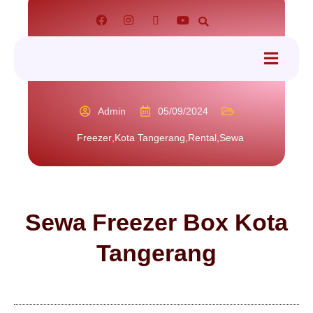
tact
Admin
05/09/2024
Freezer
,
Kota Tangerang
,
Rental
,
Sewa
Sewa Freezer Box Kota
Tangerang