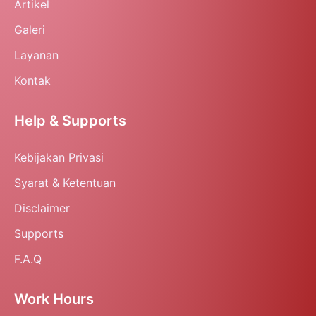
Artikel
Galeri
Layanan
Kontak
Help & Supports
Kebijakan Privasi
Syarat & Ketentuan
Disclaimer
Supports
F.A.Q
Work Hours