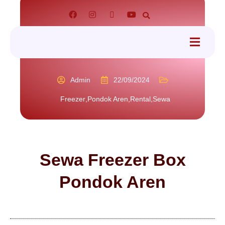
tact
Admin
22/09/2024
Freezer
,
Pondok Aren
,
Rental
,
Sewa
Sewa Freezer Box
Pondok Aren