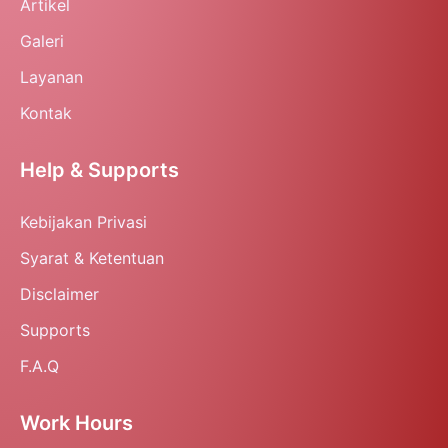
Artikel
Galeri
Layanan
Kontak
Help & Supports
Kebijakan Privasi
Syarat & Ketentuan
Disclaimer
Supports
F.A.Q
Work Hours