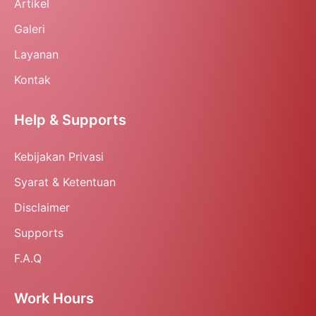
Artikel
Galeri
Layanan
Kontak
Help & Supports
Kebijakan Privasi
Syarat & Ketentuan
Disclaimer
Supports
F.A.Q
Work Hours