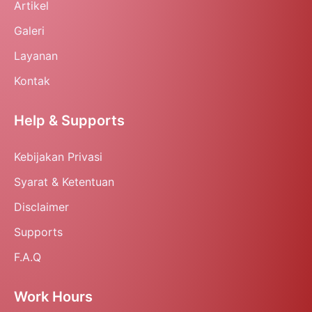
Artikel
Galeri
Layanan
Kontak
Help & Supports
Kebijakan Privasi
Syarat & Ketentuan
Disclaimer
Supports
F.A.Q
Work Hours