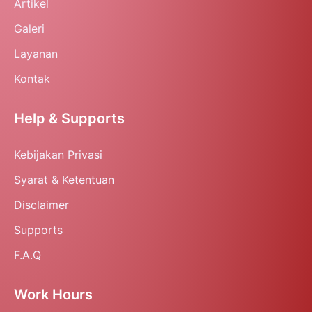
Artikel
Galeri
Layanan
Kontak
Help & Supports
Kebijakan Privasi
Syarat & Ketentuan
Disclaimer
Supports
F.A.Q
Work Hours