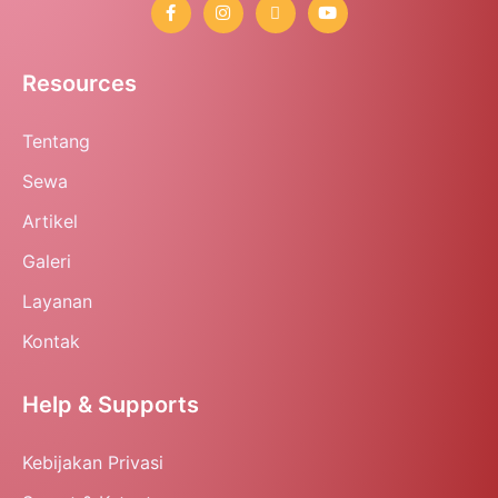
Resources
Tentang
Sewa
Artikel
Galeri
Layanan
Kontak
Help & Supports
Kebijakan Privasi