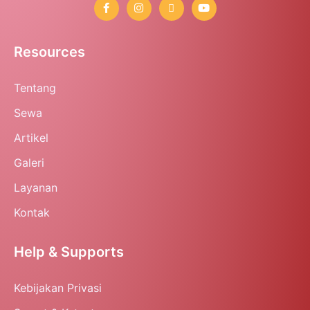
Resources
Tentang
Sewa
Artikel
Galeri
Layanan
Kontak
Help & Supports
Kebijakan Privasi