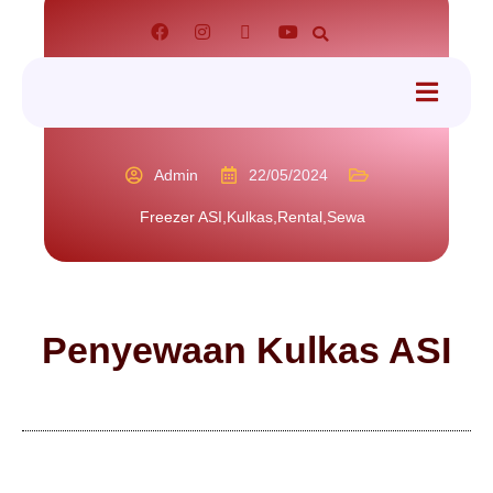
tact
Admin
22/05/2024
Freezer ASI
,
Kulkas
,
Rental
,
Sewa
Penyewaan Kulkas ASI