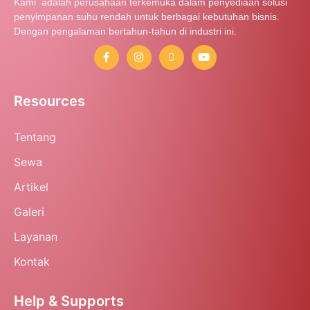
Kami adalah perusahaan terkemuka dalam penyediaan solusi
penyimpanan suhu rendah untuk berbagai kebutuhan bisnis.
Dengan pengalaman bertahun-tahun di industri ini.
Resources
Tentang
Sewa
Artikel
Galeri
Layanan
Kontak
Help & Supports