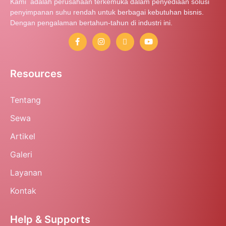
Kami adalah perusahaan terkemuka dalam penyediaan solusi
penyimpanan suhu rendah untuk berbagai kebutuhan bisnis.
Dengan pengalaman bertahun-tahun di industri ini.
Resources
Tentang
Sewa
Artikel
Galeri
Layanan
Kontak
Help & Supports