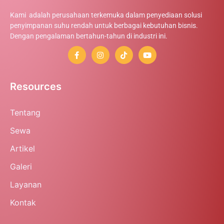
Kami adalah perusahaan terkemuka dalam penyediaan solusi
penyimpanan suhu rendah untuk berbagai kebutuhan bisnis.
Dengan pengalaman bertahun-tahun di industri ini.
Resources
Tentang
Sewa
Artikel
Galeri
Layanan
Kontak