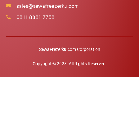
sales@sewafreezerku.com
0811-8881-7758
SewaFrezerku.com Corporation
Konsultasi
Copyright © 2023. All Rights Reserved.
Open c