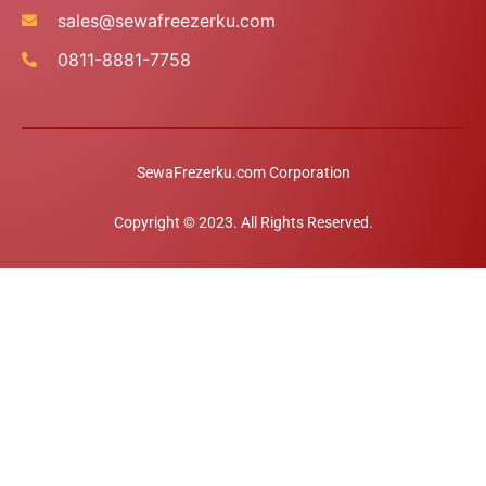
sales@sewafreezerku.com
0811-8881-7758
SewaFrezerku.com Corporation
Konsultasi
Copyright © 2023. All Rights Reserved.
Open c