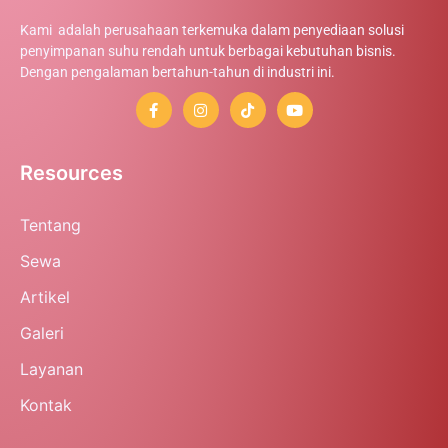
Kami adalah perusahaan terkemuka dalam penyediaan solusi
penyimpanan suhu rendah untuk berbagai kebutuhan bisnis.
Dengan pengalaman bertahun-tahun di industri ini.
Resources
Tentang
Sewa
Artikel
Galeri
Layanan
Kontak