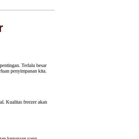
r
entingan. Terlalu besar
rluan penyimpanan kita.
. Kualitas freezer akan
gan kegunaan yang