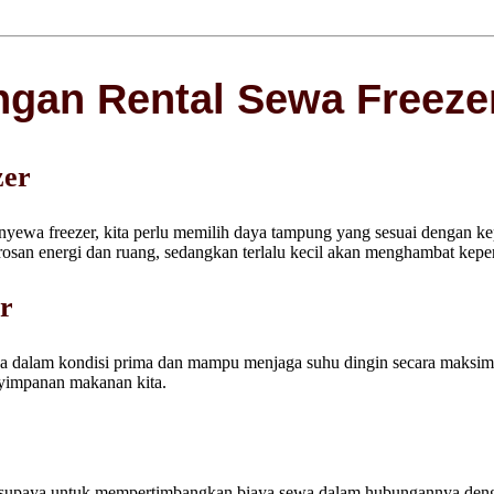
ngan Rental Sewa Freeze
zer
ewa freezer, kita perlu memilih daya tampung yang sesuai dengan kep
san energi dan ruang, sedangkan terlalu kecil akan menghambat kepe
er
wa dalam kondisi prima dan mampu menjaga suhu dingin secara maksimal
yimpanan makanan kita.
 supaya untuk mempertimbangkan biaya sewa dalam hubungannya den