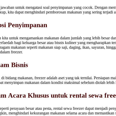
i jawaban untuk mengatasi soal penyimpanan yang cocok. Dengan memi
p, kita dapat menghindari pemborosan makanan yang sering terjadi a
si Penyimpanan
 kita untuk mengamankan makanan dalam jumlah yang lebih besar d
 berfaedah bagi keluarga besar atau bisnis kuliner yang mengharapkan 
 ragam makanan seperti makanan siap saji, daging, ikan, sayuran, hing
alam freezer.
am Bisnis
 di bidang makanan, freezer adalah aset yang tak ternilai. Persiapan 
pat menyimpan makanan dalam kondisi maksimal sebelum diolah lebih l
am Acara Khusus untuk rental sewa free
eperti perayaan besar atau pesta, rental sewa freezer dapat menjadi p
ngkin, menghindari kekurangan makanan selama acara dan memastikan