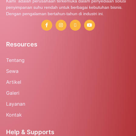
Kami adalah perusahaan terkemuka dalam penyediaan solusi
penyimpanan suhu rendah untuk berbagai kebutuhan bisnis.
Dengan pengalaman bertahun-tahun di industri ini.
Resources
Tentang
Sewa
Artikel
Galeri
Layanan
Kontak
Help & Supports