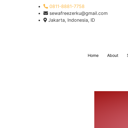
0811-8881-7758
sewafreezerku@gmail.com
Jakarta, Indonesia, ID
Home
About