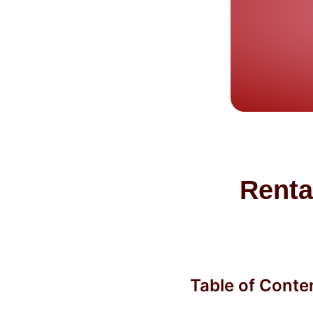
Renta
Table of Conte