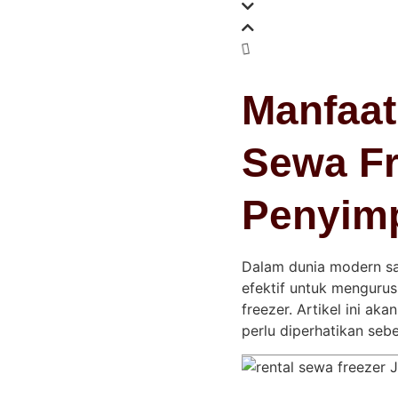
Manfaat
Sewa Fr
Penyim
Dalam dunia modern saa
efektif untuk menguru
freezer. Artikel ini a
perlu diperhatikan se