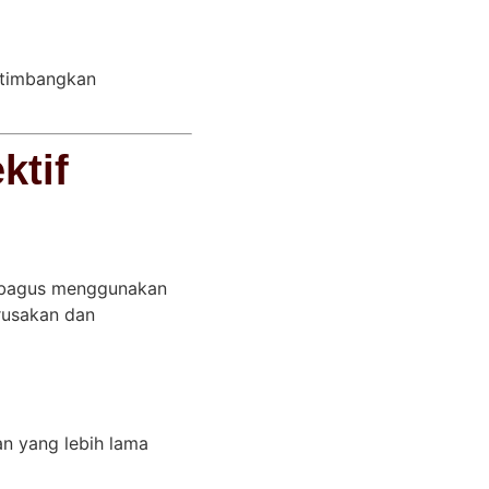
rtimbangkan
ktif
 bagus menggunakan
rusakan dan
an yang lebih lama