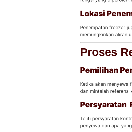
Lokasi Pene
Penempatan freezer ju
memungkinkan aliran ud
Proses Re
Pemilihan Pe
Ketika akan menyewa fr
dan mintalah referensi
Persyaratan 
Teliti persyaratan ko
penyewa dan apa yang 