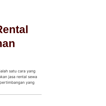
ental
han
alah satu cara yang
kan jasa rental sewa
a pertimbangan yang