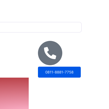
0811-8881-7758