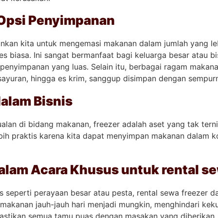
Opsi Penyimpanan
nkan kita untuk mengemasi makanan dalam jumlah yang le
s biasa. Ini sangat bermanfaat bagi keluarga besar atau bi
enyimpanan yang luas. Selain itu, berbagai ragam makan
n, sayuran, hingga es krim, sanggup disimpan dengan sempur
alam Bisnis
alan di bidang makanan, freezer adalah aset yang tak tern
bih praktis karena kita dapat menyimpan makanan dalam k
alam Acara Khusus untuk rental se
s seperti perayaan besar atau pesta, rental sewa freezer d
 makanan jauh-jauh hari menjadi mungkin, menghindari ke
astikan semua tamu puas dengan masakan yang diberikan.