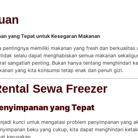
uan
an yang Tepat untuk Kesegaran Makanan
 pentingnya memiliki makanan yang fresh dan berkualitas 
 tidak selalu dapat menghabiskan semua makanan sekaligus
at sangatlah penting. Bukan hanya tentang menghindari ke
nan yang kita konsumsi tetap enak dan penuh gizi.
ental Sewa Freezer
enyimpanan yang Tepat
njadi kunci untuk mengatasi problem penyimpanan yang ak
nyimpanan beku yang cukup, kita dapat menghindari keta
bat kerusakan.