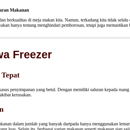
garan Makanan
an berkualitas di meja makan kita. Namun, terkadang kita tidak selal
Bukan hanya tentang menghindari pemborosan, tetapi juga memastikan
wa Freezer
 Tepat
kasus penyimpanan yang betul. Dengan memiliki saluran kepada ruang
akibat kerusakan.
n
nan dalam jumlah yang banyak daripada hanya menggunakan lemari es b
g luas. Selain itu, berbagai varian makanan seperti makanan siap saji,