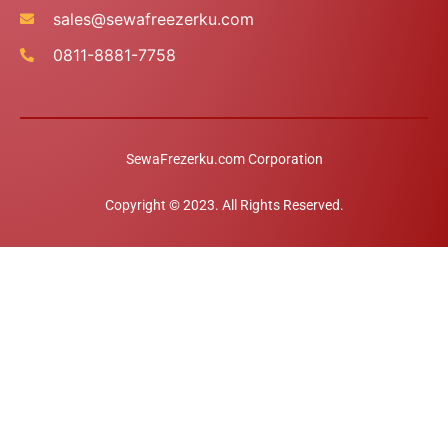
sales@sewafreezerku.com
0811-8881-7758
SewaFrezerku.com Corporation
Konsultasi
Copyright © 2023. All Rights Reserved.
Open c