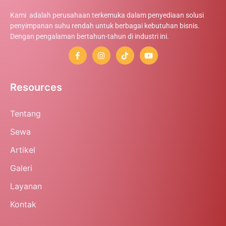
Kami adalah perusahaan terkemuka dalam penyediaan solusi
penyimpanan suhu rendah untuk berbagai kebutuhan bisnis.
Dengan pengalaman bertahun-tahun di industri ini.
Resources
Tentang
Sewa
Artikel
Galeri
Layanan
Kontak