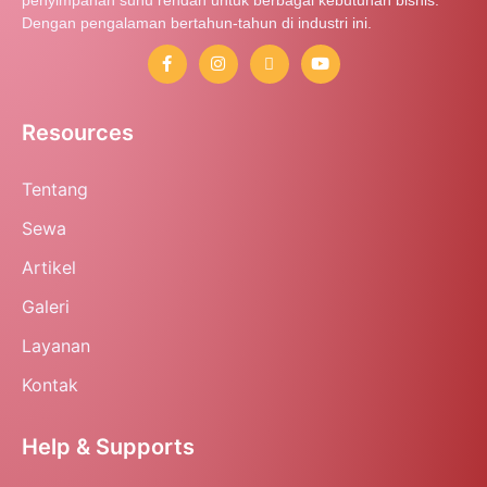
Dengan pengalaman bertahun-tahun di industri ini.
Resources
Tentang
Sewa
Artikel
Galeri
Layanan
Kontak
Help & Supports