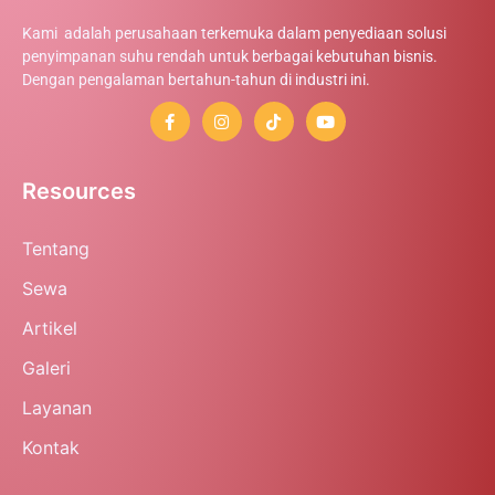
Kami adalah perusahaan terkemuka dalam penyediaan solusi
penyimpanan suhu rendah untuk berbagai kebutuhan bisnis.
Dengan pengalaman bertahun-tahun di industri ini.
Resources
Tentang
Sewa
Artikel
Galeri
Layanan
Kontak