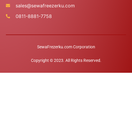
sales@sewafreezerku.com
0811-8881-7758
SewaFrezerku.com Corporation
Konsultasi
Copyright © 2023. All Rights Reserved.
Open c