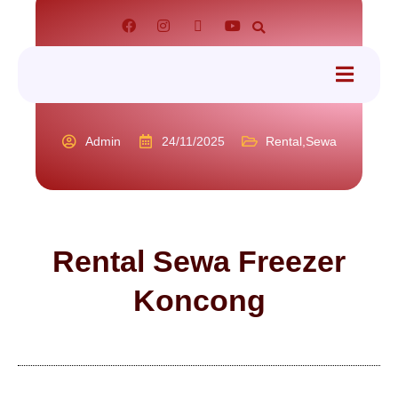
tact
Admin
24/11/2025
Rental
,
Sewa
Rental Sewa Freezer
Koncong