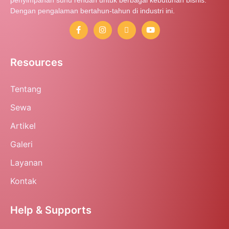
Dengan pengalaman bertahun-tahun di industri ini.
Resources
Tentang
Sewa
Artikel
Galeri
Layanan
Kontak
Help & Supports