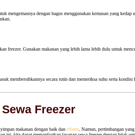
untuk mengemasnya dengan bagus menggunakan kemasan yang kedap ud
inkan.
nakan freezer. Gunakan makanan yang lebih lama lebih dulu untuk men
asuk membersihkannya secara rutin dan memeriksa suhu serta kondisi fre
 Sewa Freezer
enyimpan makanan dengan baik dan
efisien
. Namun, pertimbangan yang 
ini, kita dapat memanfaatkan layanan sewa freezer dengan bijak un