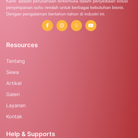
Kami adalah perusahaan terkemuka dalam penyediaan solusi
penyimpanan suhu rendah untuk berbagai kebutuhan bisnis.
Dengan pengalaman bertahun-tahun di industri ini.
Resources
Tentang
Sewa
Artikel
Galeri
Layanan
Kontak
Help & Supports