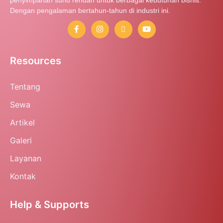
Dengan pengalaman bertahun-tahun di industri ini.
Resources
Tentang
Sewa
Artikel
Galeri
Layanan
Kontak
Help & Supports