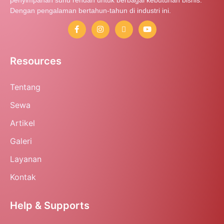
Dengan pengalaman bertahun-tahun di industri ini.
Resources
Tentang
Sewa
Artikel
Galeri
Layanan
Kontak
Help & Supports