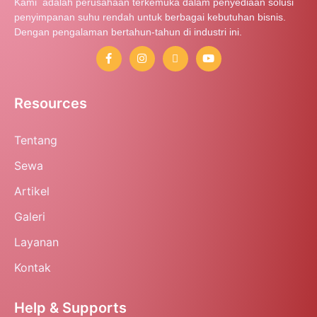
Kami adalah perusahaan terkemuka dalam penyediaan solusi
penyimpanan suhu rendah untuk berbagai kebutuhan bisnis.
Dengan pengalaman bertahun-tahun di industri ini.
Resources
Tentang
Sewa
Artikel
Galeri
Layanan
Kontak
Help & Supports