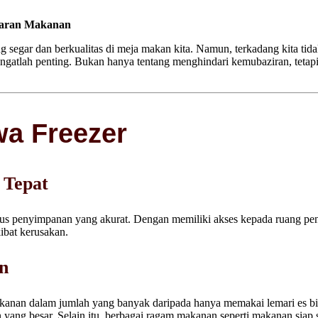
garan Makanan
g segar dan berkualitas di meja makan kita. Namun, terkadang kita t
ngatlah penting. Bukan hanya tentang menghindari kemubaziran, teta
wa Freezer
 Tepat
sus penyimpanan yang akurat. Dengan memiliki akses kepada ruang pe
ibat kerusakan.
n
nan dalam jumlah yang banyak daripada hanya memakai lemari es biasa
ng besar. Selain itu, berbagai ragam makanan seperti makanan siap saj