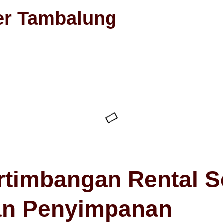
er Tambalung
rtimbangan Rental S
an Penyimpanan