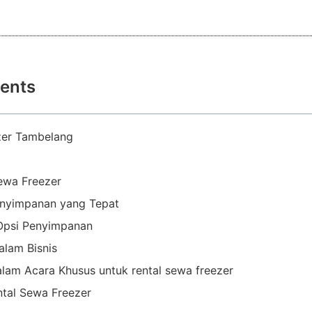
tents
zer Tambelang
ewa Freezer
enyimpanan yang Tepat
Opsi Penyimpanan
alam Bisnis
lam Acara Khusus untuk rental sewa freezer
tal Sewa Freezer