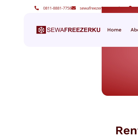
0811-8881-7758
sewafreezerku@gmail.com
Home
Ab
Ren