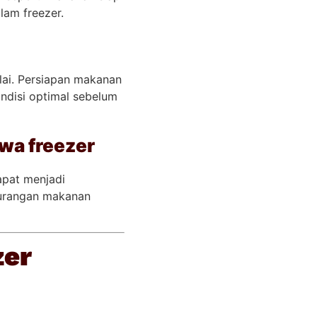
lam freezer.
ilai. Persiapan makanan
ndisi optimal sebelum
wa freezer
apat menjadi
kurangan makanan
zer