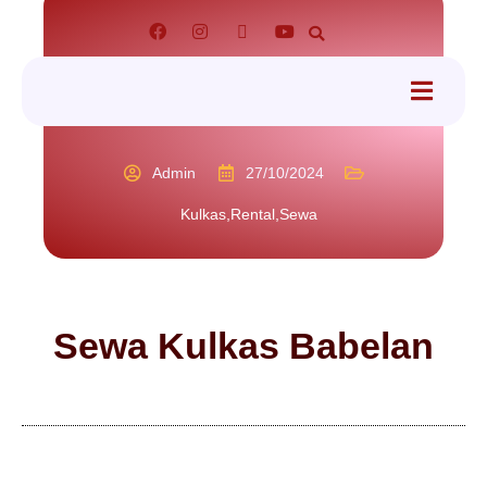
tact
Admin
27/10/2024
Kulkas
,
Rental
,
Sewa
Sewa Kulkas Babelan