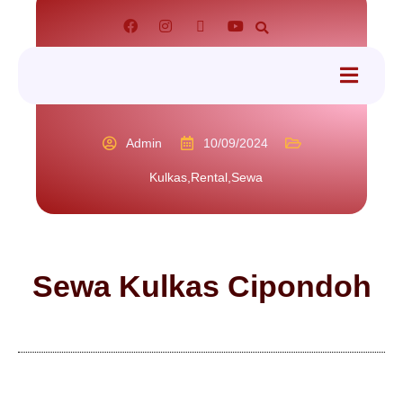
tact
Admin
10/09/2024
Kulkas
,
Rental
,
Sewa
Sewa Kulkas Cipondoh