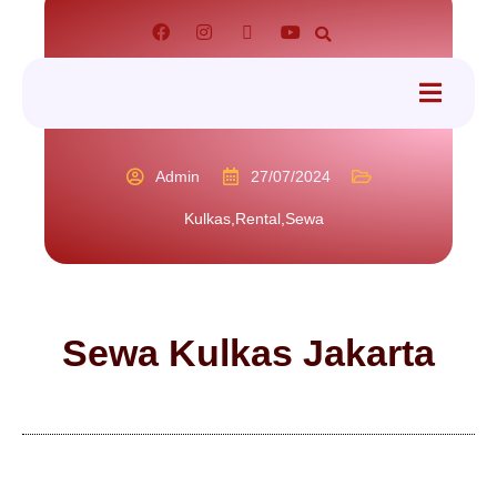
tact
Admin
27/07/2024
Kulkas
,
Rental
,
Sewa
Sewa Kulkas Jakarta