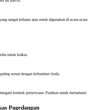
er air dan es.
yang sangat terbatas atau untuk digunakan di acara-acara
edia untuk kulkas.
 paling sesuai dengan kebutuhan Anda.
datangani kontrak penyewaan. Pastikan untuk memahami
kas Pagedangan