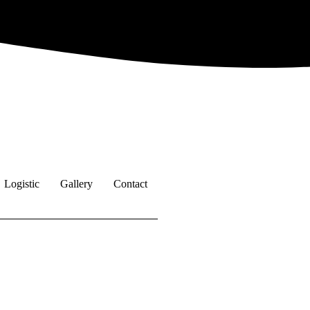
Logistic
Gallery
Contact