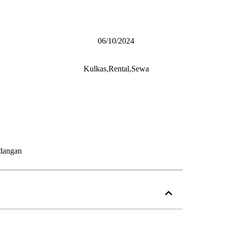
06/10/2024
Kulkas
,
Rental
,
Sewa
dangan