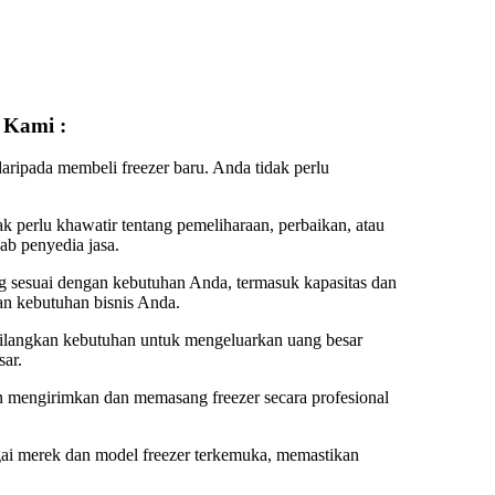
 Kami :
aripada membeli freezer baru. Anda tidak perlu
 perlu khawatir tentang pemeliharaan, perbaikan, atau
ab penyedia jasa.
ng sesuai dengan kebutuhan Anda, termasuk kapasitas dan
an kebutuhan bisnis Anda.
langkan kebutuhan untuk mengeluarkan uang besar
sar.
n mengirimkan dan memasang freezer secara profesional
ai merek dan model freezer terkemuka, memastikan