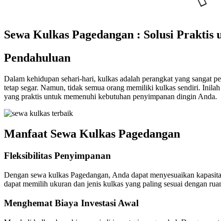
Sewa Kulkas Pagedangan : Solusi Praktis
Pendahuluan
Dalam kehidupan sehari-hari, kulkas adalah perangkat yang sangat
tetap segar. Namun, tidak semua orang memiliki kulkas sendiri. Inil
yang praktis untuk memenuhi kebutuhan penyimpanan dingin Anda.
Manfaat Sewa Kulkas Pagedangan
Fleksibilitas Penyimpanan
Dengan sewa kulkas Pagedangan, Anda dapat menyesuaikan kapasit
dapat memilih ukuran dan jenis kulkas yang paling sesuai dengan rua
Menghemat Biaya Investasi Awal