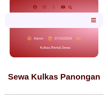
tact
Admin
07/10/2024
Kulkas
,
Rental
,
Sewa
Sewa Kulkas Panongan