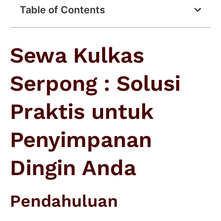
Table of Contents
Sewa Kulkas
Serpong : Solusi
Praktis untuk
Penyimpanan
Dingin Anda
Pendahuluan