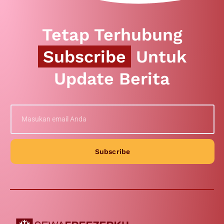
Tetap Terhubung
Subscribe
Untuk
Update Berita
Subscribe