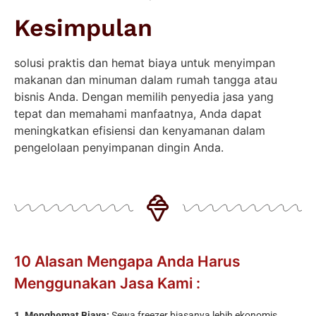
Kesimpulan
solusi praktis dan hemat biaya untuk menyimpan
makanan dan minuman dalam rumah tangga atau
bisnis Anda. Dengan memilih penyedia jasa yang
tepat dan memahami manfaatnya, Anda dapat
meningkatkan efisiensi dan kenyamanan dalam
pengelolaan penyimpanan dingin Anda.
10 Alasan Mengapa Anda Harus
Menggunakan Jasa Kami :
1. Menghemat Biaya:
Sewa freezer biasanya lebih ekonomis