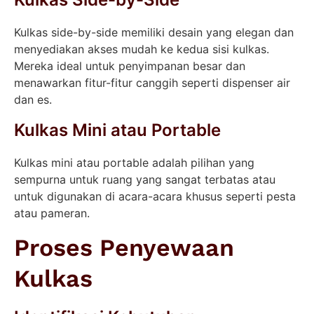
Kulkas side-by-side memiliki desain yang elegan dan
menyediakan akses mudah ke kedua sisi kulkas.
Mereka ideal untuk penyimpanan besar dan
menawarkan fitur-fitur canggih seperti dispenser air
dan es.
Kulkas Mini atau Portable
Kulkas mini atau portable adalah pilihan yang
sempurna untuk ruang yang sangat terbatas atau
untuk digunakan di acara-acara khusus seperti pesta
atau pameran.
Proses Penyewaan
Kulkas