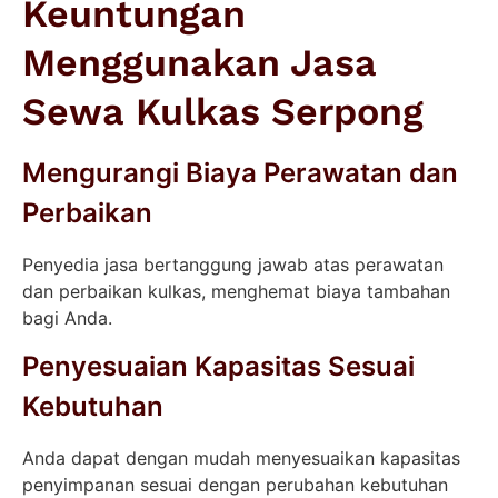
Keuntungan
Menggunakan Jasa
Sewa Kulkas Serpong
Mengurangi Biaya Perawatan dan
Perbaikan
Penyedia jasa bertanggung jawab atas perawatan
dan perbaikan kulkas, menghemat biaya tambahan
bagi Anda.
Penyesuaian Kapasitas Sesuai
Kebutuhan
Anda dapat dengan mudah menyesuaikan kapasitas
penyimpanan sesuai dengan perubahan kebutuhan