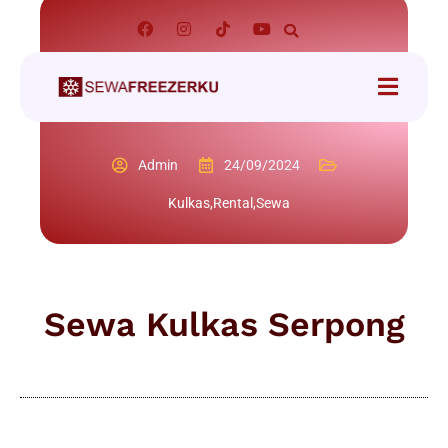
Admin
24/09/2024
Kulkas
,
Rental
,
Sewa
Sewa Kulkas Serpong