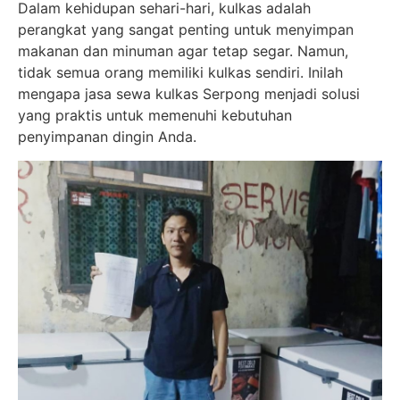
Dalam kehidupan sehari-hari, kulkas adalah
perangkat yang sangat penting untuk menyimpan
makanan dan minuman agar tetap segar. Namun,
tidak semua orang memiliki kulkas sendiri. Inilah
mengapa jasa sewa kulkas Serpong menjadi solusi
yang praktis untuk memenuhi kebutuhan
penyimpanan dingin Anda.