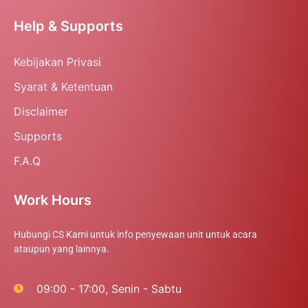
Help & Supports
Kebijakan Privasi
Syarat & Ketentuan
Disclaimer
Supports
F.A.Q
Work Hours
Hubungi CS Kami untuk info penyewaan unit untuk acara
ataupun yang lainnya.
09:00 - 17:00, Senin - Sabtu