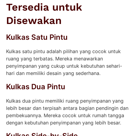
Tersedia untuk
Disewakan
Kulkas Satu Pintu
Kulkas satu pintu adalah pilihan yang cocok untuk
ruang yang terbatas. Mereka menawarkan
penyimpanan yang cukup untuk kebutuhan sehari-
hari dan memiliki desain yang sederhana.
Kulkas Dua Pintu
Kulkas dua pintu memiliki ruang penyimpanan yang
lebih besar dan terpisah antara bagian pendingin dan
pembekuannya. Mereka cocok untuk rumah tangga
dengan kebutuhan penyimpanan yang lebih besar.
Kulkas Side-by-Side