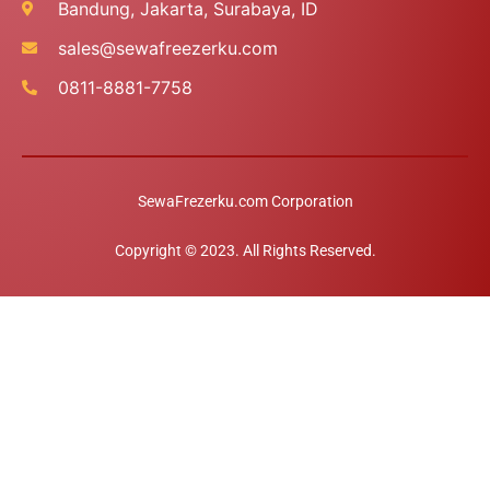
Bandung, Jakarta, Surabaya, ID
sales@sewafreezerku.com
0811-8881-7758
SewaFrezerku.com Corporation
Konsultasi
Copyright © 2023. All Rights Reserved.
Open c