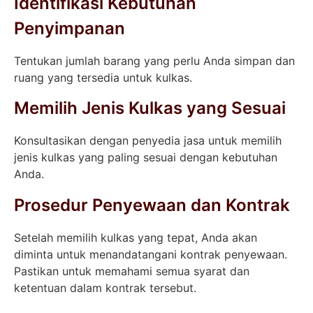
Identifikasi Kebutuhan
Penyimpanan
Tentukan jumlah barang yang perlu Anda simpan dan
ruang yang tersedia untuk kulkas.
Memilih Jenis Kulkas yang Sesuai
Konsultasikan dengan penyedia jasa untuk memilih
jenis kulkas yang paling sesuai dengan kebutuhan
Anda.
Prosedur Penyewaan dan Kontrak
Setelah memilih kulkas yang tepat, Anda akan
diminta untuk menandatangani kontrak penyewaan.
Pastikan untuk memahami semua syarat dan
ketentuan dalam kontrak tersebut.