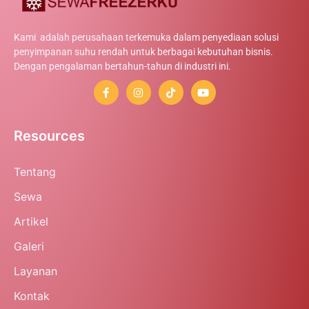
Kami adalah perusahaan terkemuka dalam penyediaan solusi
penyimpanan suhu rendah untuk berbagai kebutuhan bisnis.
Dengan pengalaman bertahun-tahun di industri ini.
Resources
Tentang
Sewa
Artikel
Galeri
Layanan
Kontak